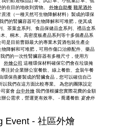
燴
我們歡迎樣品訂單、試訂單、小批量訂單、低
便的在目的地收到貨物。
外燴自助餐
雞尾酒外
甘蔗渣（一種天然可生物降解材料）製成的環保
我們的腎臟容器可生物降解和可堆肥，使其成
列、茶葉盒系列、食品保健品盒系列、禮品盒系
松木、桐木、高密度板產品系列等十多個產品系
該公司是目前曹縣最大的專業木質酒包裝生產企
可生物降解和可堆肥，可用作傷口治療配件、藥品
 我們的一次性腎臟容器有多種尺寸，使用方
。
外燴公司
這種環保材料確保它們會在垃圾掩
專注於企業辦公室餐飲、線上餐飲、盒裝午餐
們由環保燕麥製成的腎臟食品，您可以確信自己
所以我們在這方面比較專業。 為您的團隊設定
 公司宴會
台中外燴
我們僅根據您實際花費的金額
飲辦公需求，營運更有效率。
- 喬遷餐飲
宴會外
ing Event - 社區外燴