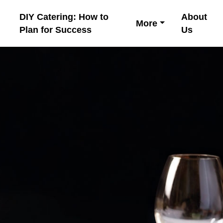
DIY Catering: How to
About
More
Plan for Success
Us