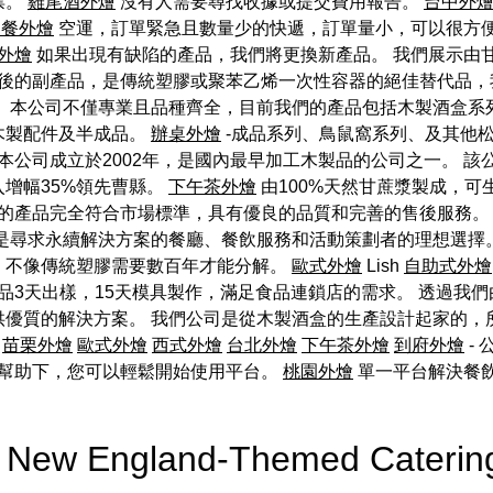
票。
雞尾酒外燴
沒有人需要尋找收據或提交費用報告。
台中外
助餐外燴
空運，訂單緊急且數量少的快遞，訂單量小，可以很方
外燴
如果出現有缺陷的產品，我們將更換新產品。 我們展示由
後的副產品，是傳統塑膠或聚苯乙烯一次性容器的絕佳替代品，
。 本公司不僅專業且品種齊全，目前我們的產品包括木製酒盒系
木製配件及半成品。
辦桌外燴
-成品系列、鳥鼠窩系列、及其他
本公司成立於2002年，是國內最早加工木製品的公司之一。 
增幅35%領先曹縣。
下午茶外燴
由100%天然甘蔗漿製成，
的產品完全符合市場標準，具有優良的品質和完善的售後服務。
也是尋求永續解決方案的餐廳、餐飲服務和活動策劃者的理想選擇
，不像傳統塑膠需要數百年才能分解。
歐式外燴
Lish
自助式外燴
品3天出樣，15天模具製作，滿足食品連鎖店的需求。 透過我
優質的解決方案。 我們公司是從木製酒盒的生產設計起家的，
苗栗外燴
歐式外燴
西式外燴
台北外燴
下午茶外燴
到府外燴
-
幫助下，您可以輕鬆開始使用平台。
桃園外燴
單一平台解決餐
g a New England-Themed Cater