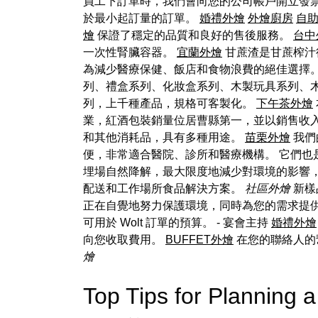
員工下訂單時，我們會向您的公司帳戶開立發
於最小起訂量的訂單。
婚禮外燴
外燴廚房
自
燴
保證了穩定的品質和良好的售後服務。
台中
一次性腎臟容器。
宜蘭外燴
甘蔗渣是甘蔗榨汁
為減少醫療保健、飯店和食物浪費的絕佳選擇
列、禮盒系列、化妝盒系列、木製玩具系列、
列，上千種產品，規格可客製化。
下午茶外燴
業，紅酒包裝銷量位居曹縣第一，並以銷售收入
和其他消耗品，具有多種用途。
苗栗外燴
我們
便，非常適合醫院、診所和醫療機構。 它們
埋場自然降解，最大限度地減少對環境的影響
配送和工作場所食品解決方案。
社區外燴
新樣
正在自覺地努力保護環境，同時為您的需求提供
可用於 Wolt 訂單的預算。 - 宴會主持
婚禮外燴
向您收取費用。
BUFFET外燴
在您的聯絡人的
燴
Top Tips for Plannin