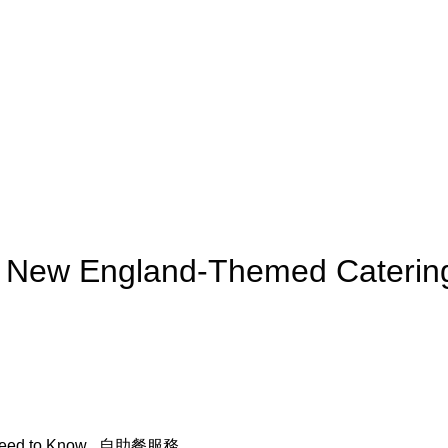
g a New England-Themed Cater
Need to Know
.
自助餐服務
.