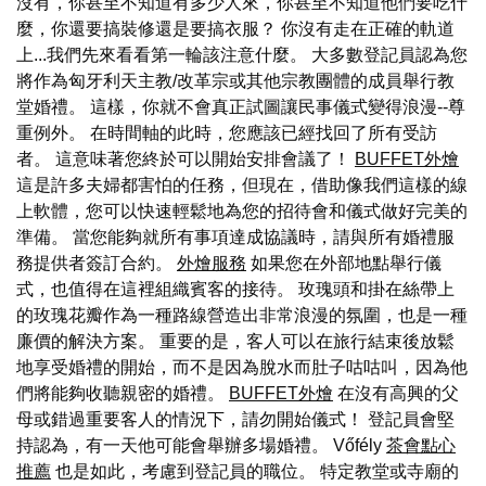
沒有，你甚至不知道有多少人來，你甚至不知道他們要吃什
麼，你還要搞裝修還是要搞衣服？ 你沒有走在正確的軌道
上...我們先來看看第一輪該注意什麼。 大多數登記員認為您
將作為匈牙利天主教/改革宗或其他宗教團體的成員舉行教
堂婚禮。 這樣，你就不會真正試圖讓民事儀式變得浪漫--尊
重例外。 在時間軸的此時，您應該已經找回了所有受訪
者。 這意味著您終於可以開始安排會議了！
BUFFET外燴
這是許多夫婦都害怕的任務，但現在，借助像我們這樣的線
上軟體，您可以快速輕鬆地為您的招待會和儀式做好完美的
準備。 當您能夠就所有事項達成協議時，請與所有婚禮服
務提供者簽訂合約。
外燴服務
如果您在外部地點舉行儀
式，也值得在這裡組織賓客的接待。 玫瑰頭和掛在絲帶上
的玫瑰花瓣作為一種路線營造出非常浪漫的氛圍，也是一種
廉價的解決方案。 重要的是，客人可以在旅行結束後放鬆
地享受婚禮的開始，而不是因為脫水而肚子咕咕叫，因為他
們將能夠收聽親密的婚禮。
BUFFET外燴
在沒有高興的父
母或錯過重要客人的情況下，請勿開始儀式！ 登記員會堅
持認為，有一天他可能會舉辦多場婚禮。 Vőfély
茶會點心
推薦
也是如此，考慮到登記員的職位。 特定教堂或寺廟的