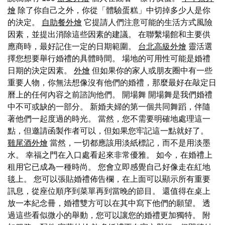
燴
除了你自己之外，你從「體驗蛋糕」中切掉多少人是你
的決定。
自助餐外燴
它提請人們注意可能的生活方式風險
因素，並提出消除這些因素的建議。 在聯繫場館和主要供
應商時，最好記住一定的日期範圍。
台北高級外燴
靈活選
擇您想要舉行婚禮的具體時間。 場地的可用性可能是婚禮
日期的決定因素。
外燴
但如果你的家人或朋友圈中有一些
重要人物，你無法想像沒有他們的婚禮，那麼最好在敲定日
曆上的任何內容之前諮詢他們。 開場舞 開場舞是我們婚禮
中不可或缺的一部分。 新婚夫婦的第一個共同舞蹈，伴隨
著他們一起度過的時光。 當然，您不需要明確地處理這一
點，但邀請函製作者可以，但如果您牢記這一點就好了。
雞尾酒外燴
當然，一切都應該用淡紙標記，而不是用淡墨
水。 幸福之門在入口處看起來非常優雅。 如今，在婚禮上
租用它已成為一種時尚。 您會立即感覺自己好像走在紅地
毯上。 您可以張貼婚禮佈告欄，在上面可以顯示所有重要
訊息，從座位順序到菜單再到當晚的節目。 還值得在桌上
放一本紀念冊，婚禮雙方可以在其中寫下他們的願望。 透
過這些看似微小的舉動，您可以讓您的婚禮更加獨特。 附