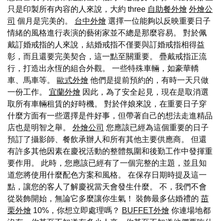
只是印製所有內容的人來說，大約 three
自助餐外燴
外燴公
司
個月是完美的。
台中外燴
選擇一位能夠以反映重要日子
情緒的風格進行表演的藝術家並不總是那麼容易。 對於佩
戴訂婚戒指的人來說，結婚戒指不僅要與訂婚戒指相得益
彰，而且還要完美契合，這一點至關重要。 疊戴戒指正流
行，打造出永恆的組合外觀。 一些特殊車輛，如豪華轎
車、馬車等。
歐式外燴
他們是提前預約的，有時一天只做
一份工作。
宜蘭外燴
因此，為了安全起見，現在是取消選
取所有車輛租賃的好時機。 對於伴娘來說，在重要日子穿
什麼方面有一些選擇是件好事，但帶著自己的想法走進精品
店也是明智之舉。
外燴公司
您應該已經為這個重要的日子
預訂了攝影師、餐飲承辦人和所有其他主要供應商。 但還
有許多其他因素在慶祝活動的整體氛圍和後勤工作中發揮重
要作用。 此時，您應該已經有了一個完整的主題，並且知
道您將使用什麼配色方案和風格。 在保存日期時提及這一
點，讓您的客人了解慶祝當天會發生什麼。 不，我們不會
從裝飾開始，無論它多麼讓你生氣！ 裝飾最多佔婚禮的
苗
栗外燴
10%，你想立即處理嗎？
BUFFET外燴
你連場地都