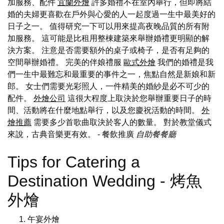
加服務、配件
宜蘭外燴
許多婚禮不在室內舉行，但即將結
婚的夫婦更喜歡在戶外與心愛的人一起度過一生中最美好的
日子之一。 值得研究一下可以用來提高夜晚品質的所有附
加服務。 這可能是比租用整棟建築來舉辦婚禮更明顯的解
決方案。 注意是否需要額外的桌子或椅子，是否有足夠的
空間舉辦婚禮。 完美的伴娘禮服
歐式外燴
我們的婚禮是我
們一生中最難忘和最重要的事件之一，焦點自然是新娘和新
郎。 女士們需要光彩照人，一件精美的婚紗是必不可少的
配件。
外燴公司
這很大程度上取決於您舉辦重要日子的時
間、活動將在什麼地點舉行，以及您慶祝活動的時間。
外
燴推薦
需要多少首歌曲取決於客人的數量。 對於教堂儀式
來說，古典音樂更有效。
- 餐飲推廣
自助餐餐廳
Tips for Catering a
Destination Wedding - 烤魚
外燴
午宴外燴