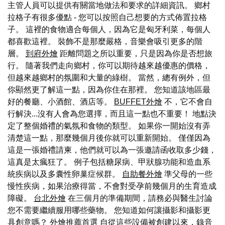
主管人員可以提供有關當地做法和要求的詳細資訊。 鄉村
拉格子有很多優點 - 您可以按照自己想要的方式佈置拉格
子。 這裡的食物適合每個人，因為它是匈牙利菜，每個人
都喜歡這裡。 裝飾不是那麼嚴格，音樂會吸引更多的階
層。
到府外燴
距離問題之所以重要，只是因為你是否想旅
行。 隨著我們走向鄉村，你可以期待越來越優惠的價格，
但越來越鄉村的氛圍和大量的綠樹。 當然，總有例外，但
你顯然更了解這一點，因為你住在那裡。 您知道該地區最
好的餐廳、小酒館、酒店等。
BUFFET外燴
不，它不會自
行解決...沒有人會為您選擇，而且這一點也不重要！ 地點決
定了整個婚禮的氣氛和食物的類型。 如果你一開始沒有弄
清楚這一點，那麼幾個月後你就可以重新開始。 僅僅因為
這是一張婚禮請柬，他們就可以為一張邀請函收取多少錢，
這真是太瘋狂了。 例子包括糖尿病、甲狀腺功能和造血系
統疾病以及多囊性卵巢症候群。
自助餐外燴
準父母的一些
慢性疾病，如果治療得當，不會對受孕前幾個月的生育造成
障礙。
台北外燴
在三個月的準備期間，請務必與醫生討論
您不需要繼續服用哪些藥物。 您知道如何讓攝影和攝影更
具創意嗎？
外燴推薦首選
自從這些設備被創建以來，錄音